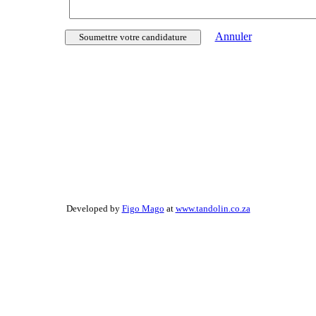
Annuler
Developed by
Figo Mago
at
www.tandolin.co.za